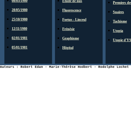
08/05/1980
Etude de nus
Premiers de
28/05/1980
Fluorescence
Suaires
25/10/1980
Foetus - Linceul
Tachisme
12/11/1980
Frénésie
Utopia
02/01/1981
Graphisme
Utopie d'Y
05/01/1981
Hôpital
Auteurs : Robert Edan - Marie-Thérèse Hodbert - Rodolphe Lochet