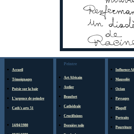
Peintre
Accueil
Influence A
Art Africain
Témoignages
Mausolée
Atelier
Poésie sur la baie
Océan
Beaufort
L'urgence de peindre
Paysages
Cathédrale
Cath's arts 51
Plogoff
Crucifixions
Portraits
14/04/1980
Dernière toile
Pourriture