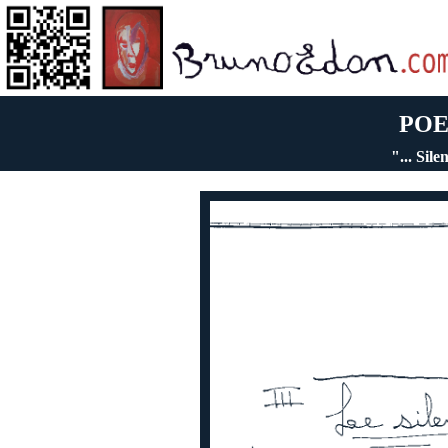
POE
"... Sile